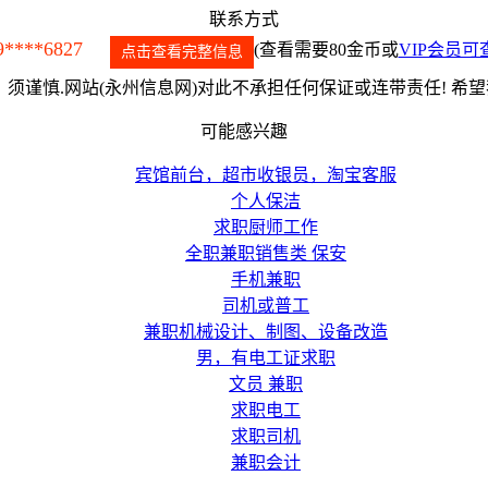
联系方式
9****6827
(查看需要80金币或
VIP会员可
点击查看完整信息
须谨慎.网站(永州信息网)对此不承担任何保证或连带责任! 希
可能感兴趣
宾馆前台，超市收银员，淘宝客服
个人保洁
求职厨师工作
全职兼职销售类 保安
手机兼职
司机或普工
兼职机械设计、制图、设备改造
男，有电工证求职
文员 兼职
求职电工
求职司机
兼职会计