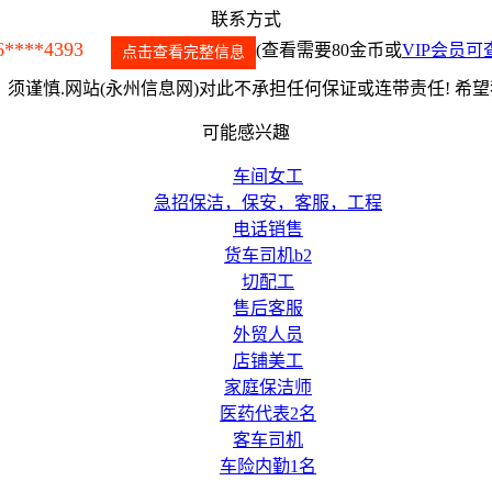
联系方式
6****4393
(查看需要80金币或
VIP会员可
点击查看完整信息
须谨慎.网站(永州信息网)对此不承担任何保证或连带责任! 希
可能感兴趣
车间女工
急招保洁，保安，客服，工程
电话销售
货车司机b2
切配工
售后客服
外贸人员
店铺美工
家庭保洁师
医药代表2名
客车司机
车险内勤1名