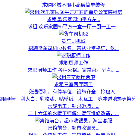
求购区域不限小高层简单装修
求租:欢乐家园50平方左...
求租:欢乐家园50平方一室一厅一厨一卫一...
货车司机b2
招聘货车司机b2数名，带从业资格证，吃...
求职厨师工作
求职厨师工作 各种火锅。家常菜。早点。...
求租三室两厅两卫
交通便利，有停车位，设施齐全，拎包入...
水暖电工，钻眼砸墙，...
二十六年的水暖工师傅：暖气维修改造，...
宾馆前台，超市收银员...