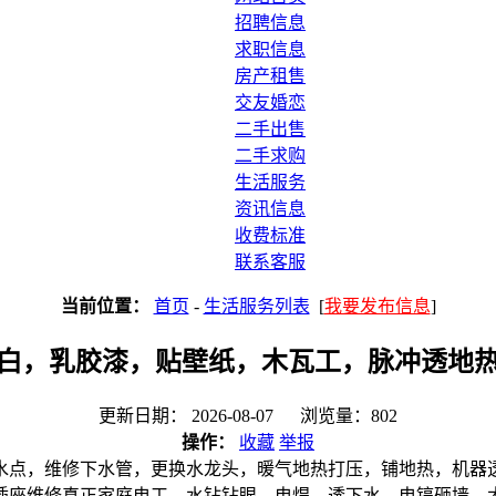
招聘信息
求职信息
房产租售
交友婚恋
二手出售
二手求购
生活服务
资讯信息
收费标准
联系客服
当前位置：
首页
-
生活服务列表
[
我要发布信息
]
白，乳胶漆，贴壁纸，木瓦工，脉冲透地
更新日期： 2026-08-07 浏览量：802
操作：
收藏
举报
水点，维修下水管，更换水龙头，暖气地热打压，铺地热，机器
插座维修真正家庭电工，水钻钻眼，电焊，透下水，电镐砸墙，