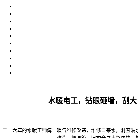
水暖电工，钻眼砸墙，刮大
二十六年的水暖工师傅：暖气维修改造，维修自来水，测查漏
改造，挪闸箱，旧楼全屋电路更换，