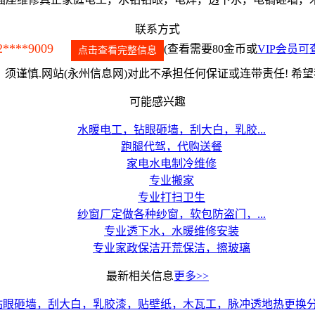
联系方式
2****9009
(查看需要80金币或
VIP会员可
点击查看完整信息
须谨慎.网站(永州信息网)对此不承担任何保证或连带责任! 希
可能感兴趣
水暖电工，钻眼砸墙，刮大白，乳胶...
跑腿代驾，代购送餐
家电水电制冷维修
专业搬家
专业打扫卫生
纱窗厂定做各种纱窗，软包防盗门，...
专业透下水，水暖维修安装
专业家政保洁开荒保洁，擦玻璃
最新相关信息
更多>>